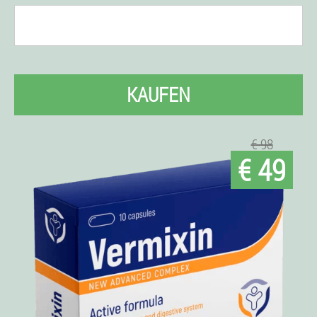
KAUFEN
€ 98
€ 49