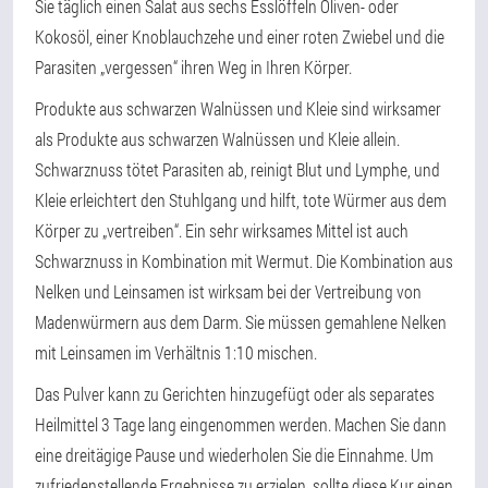
Sie täglich einen Salat aus sechs Esslöffeln Oliven- oder
Kokosöl, einer Knoblauchzehe und einer roten Zwiebel und die
Parasiten „vergessen“ ihren Weg in Ihren Körper.
Produkte aus schwarzen Walnüssen und Kleie sind wirksamer
als Produkte aus schwarzen Walnüssen und Kleie allein.
Schwarznuss tötet Parasiten ab, reinigt Blut und Lymphe, und
Kleie erleichtert den Stuhlgang und hilft, tote Würmer aus dem
Körper zu „vertreiben“. Ein sehr wirksames Mittel ist auch
Schwarznuss in Kombination mit Wermut. Die Kombination aus
Nelken und Leinsamen ist wirksam bei der Vertreibung von
Madenwürmern aus dem Darm. Sie müssen gemahlene Nelken
mit Leinsamen im Verhältnis 1:10 mischen.
Das Pulver kann zu Gerichten hinzugefügt oder als separates
Heilmittel 3 Tage lang eingenommen werden. Machen Sie dann
eine dreitägige Pause und wiederholen Sie die Einnahme. Um
zufriedenstellende Ergebnisse zu erzielen, sollte diese Kur einen