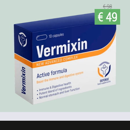
€ 98
€ 49